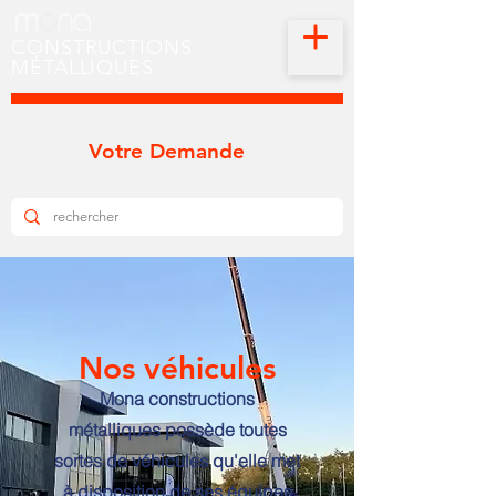
CONSTRUCTIONS
MÉTALLIQUES
Votre Demande
Nos véhicules
Mona constructions
métalliques possède toutes
sortes de véhicules qu'elle met
à disposition de ses équipes