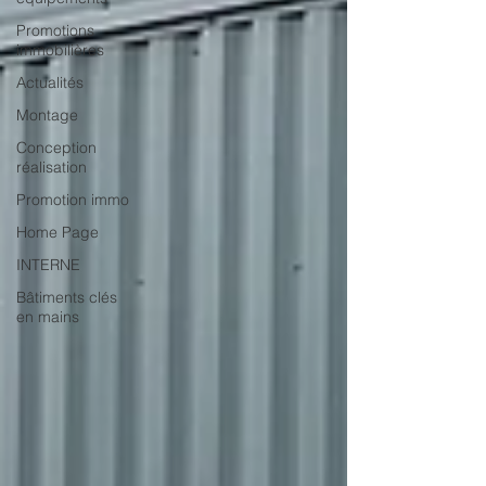
Promotions
immobilières
Actualités
Montage
Conception
réalisation
Promotion immo
Home Page
INTERNE
Bâtiments clés
en mains